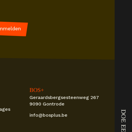
BOS+
Geraardsbergsesteenweg 267
9090 Gontrode
tages
DOE EEN GIFT
info@bosplus.be